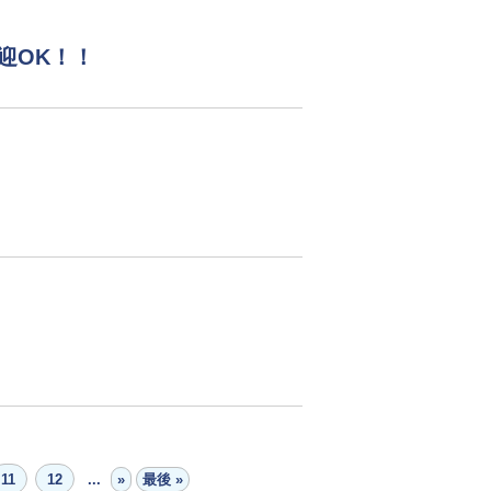
迎OK！！
11
12
...
»
最後 »