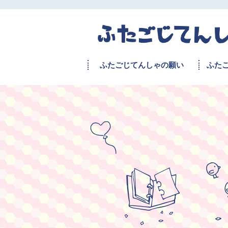
ふたごじてんしゃの願い
ふた