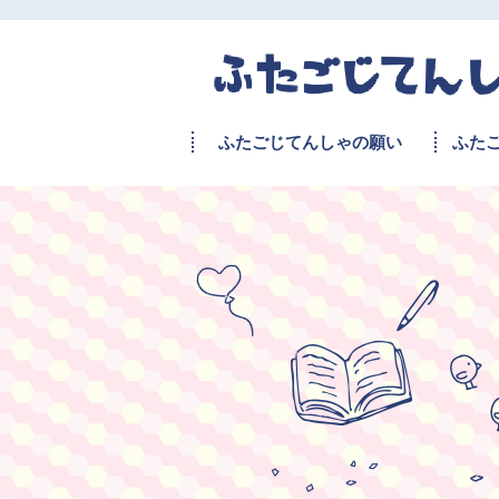
ふたごじてんしゃの願い
ふた