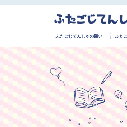
ふたごじてんしゃの願い
ふた