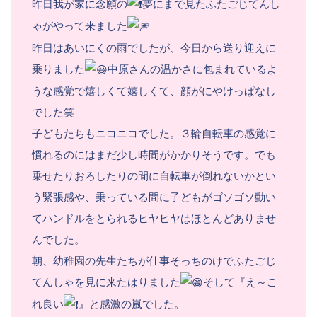
昨日我が家に念願の
夢にまで見たふたごじてんし
ゃがやって来ました
昨日はあいにくの雨でしたが、今日から送り迎えに
乗りました
中原さんの温かさに包まれているよ
うな感覚で嬉しくて嬉しくて、顔がにやけっぱなし
でした笑
子どもたちもニコニコでした。３輪自転車の感覚に
慣れるのにはまだ少し時間がかかりそうです。でも
乗せたりおろしたりの間に自転車が倒れないかとい
う緊張感や、乗っている間に子どもがゴソゴソ動い
てハンドルをとられるヒヤヒヤはほとんどありませ
んでした。
朝、幼稚園の先生たちが仕事そっちのけでふたごじ
てんしゃを見に来たはりました
そして『え～こ
れ良い
』と感激の嵐でした。