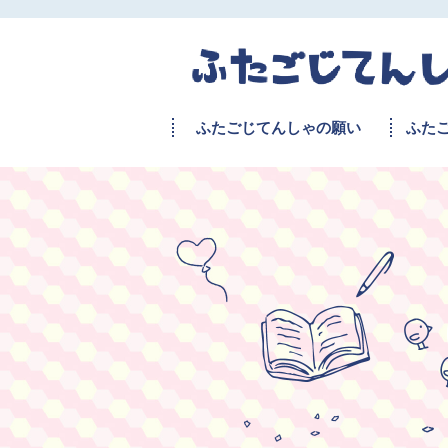
ふたごじてんしゃの願い
ふた