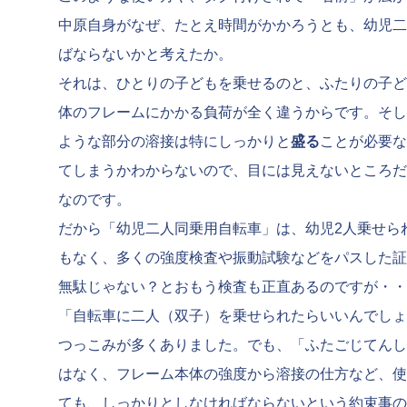
中原自身がなぜ、たとえ時間がかかろうとも、幼児二
ばならないかと考えたか。
それは、ひとりの子どもを乗せるのと、ふたりの子ど
体のフレームにかかる負荷が全く違うからです。そし
ような部分の溶接は特にしっかりと
盛る
ことが必要な
てしまうかわからないので、目には見えないところだ
なのです。
だから「幼児二人同乗用自転車」は、幼児2人乗せら
もなく、多くの強度検査や振動試験などをパスした証
無駄じゃない？とおもう検査も正直あるのですが・・
「自転車に二人（双子）を乗せられたらいいんでしょ
つっこみが多くありました。でも、
「ふたごじてんし
はなく、フレーム本体の強度から溶接の仕方など、使
ても、しっかりとしなければならないという約束事の