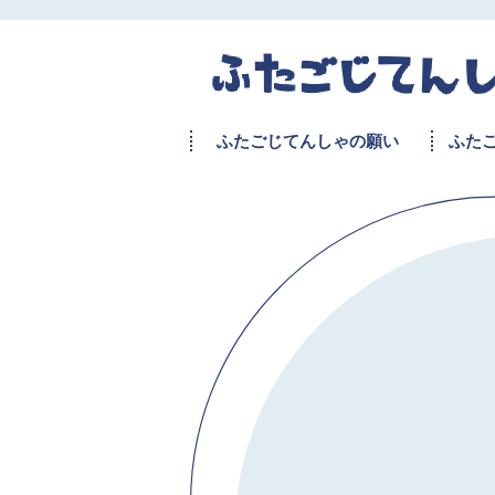
ふたごじてんしゃの願い
ふた