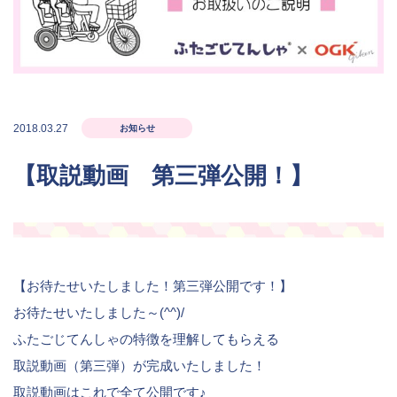
2018.03.27
お知らせ
【取説動画 第三弾公開！】
【お待たせいたしました！第三弾公開です！】
お待たせいたしました～(^^)/
ふたごじてんしゃの特徴を理解してもらえる
取説動画（第三弾）が完成いたしました！
取説動画はこれで全て公開です♪