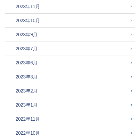
2023年11月
2023年10月
2023年9月
2023年7月
2023年6月
2023年3月
2023年2月
2023年1月
2022年11月
2022年10月