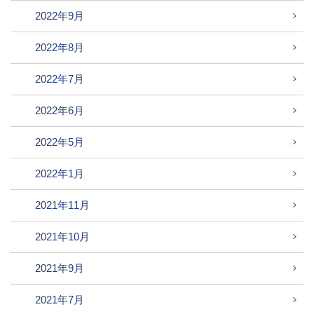
2022年9月
2022年8月
2022年7月
2022年6月
2022年5月
2022年1月
2021年11月
2021年10月
2021年9月
2021年7月