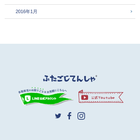
2016年1月