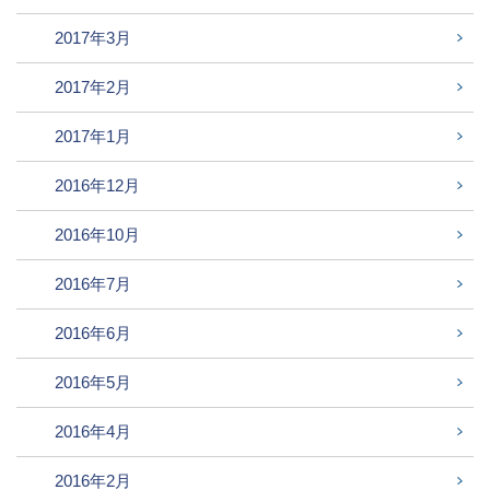
2017年3月
2017年2月
2017年1月
2016年12月
2016年10月
2016年7月
2016年6月
2016年5月
2016年4月
2016年2月