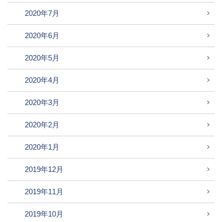
2020年7月
2020年6月
2020年5月
2020年4月
2020年3月
2020年2月
2020年1月
2019年12月
2019年11月
2019年10月