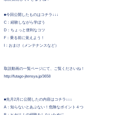
■今回公開したものはコチラ↓↓↓
C：経験しながら学ぼう
D：ちょっと便利なコツ
F：乗る前に覚えよう！
I：おまけ（メンテナンスなど）
取説動画の一覧ページにて、ご覧くださいね！
http://futago-jitensya.jp/3658
■先月2月に公開したの内容はコチラ↓↓↓
A：知らないとあぶない！危険なポイント４つ
B：ヒヤリ！の経験をしないために