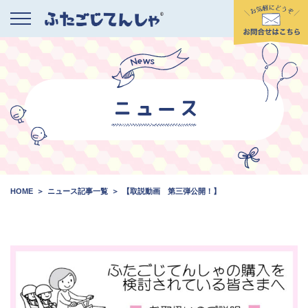
HOME
ニュース記事一覧
【取説動画 第三弾公開！】