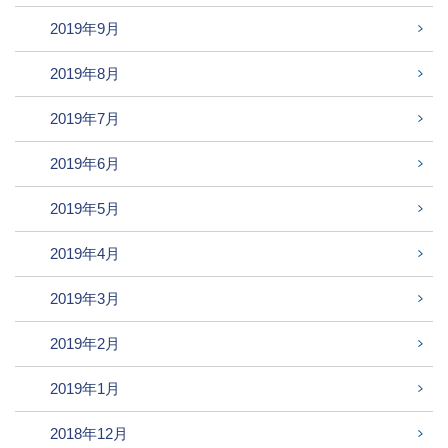
2019年9月
2019年8月
2019年7月
2019年6月
2019年5月
2019年4月
2019年3月
2019年2月
2019年1月
2018年12月