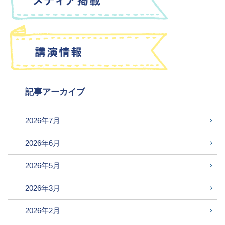
記事アーカイブ
2026年7月
2026年6月
2026年5月
2026年3月
2026年2月