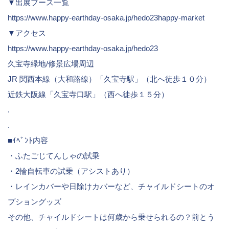
▼出展ブース一覧
https://www.happy-earthday-osaka.jp/hedo23happy-market
▼アクセス
https://www.happy-earthday-osaka.jp/hedo23
久宝寺緑地/修景広場周辺
JR 関西本線（大和路線）「久宝寺駅」（北へ徒歩１０分）
近鉄大阪線「久宝寺口駅」（西へ徒歩１５分）
.
.
■ｲﾍﾞﾝﾄ内容
・ふたごじてんしゃの試乗
・2輪自転車の試乗（アシストあり）
・レインカバーや日除けカバーなど、チャイルドシートのオ
プショングッズ
その他、チャイルドシートは何歳から乗せられるの？前とう