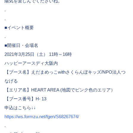
陽気を楽しんでくださいね。
.
.
■イベント概要
.
■開催日・会場名
2021年3月25日（土） 11時～16時
ハッピーアースディ大阪内
【ブース名】えだまめっこwithさくらんぼキッズ/NPO法人つ
なげる
【エリア名】HEART AREA (地図でピンク色のエリア）
【ブース番号】H- 13
申込はこちら↓↓
https://ws.formzu.net/fgen/S68267674/
.